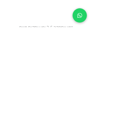
זמן אספקה 2-5 ימי עסקים מיום
ההזמנה.
צריכים מהר? בידקו איתנו בווטצאפ
0508443144
משלוח עד הבית עם שליח או איסוף
עצמי מאבן יהודה
כל הפריטים נשלחים באריזת מתנה
מוקפדת