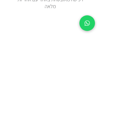
מלאה
זמן אספקה 2-5 ימי עסקים מיום
ההזמנה.
צריכים מהר? בידקו איתנו בווטצאפ
0508443144
משלוח עד הבית עם שליח או איסוף
עצמי מאבן יהודה
כל הפריטים נשלחים באריזת מתנה
מוקפדת