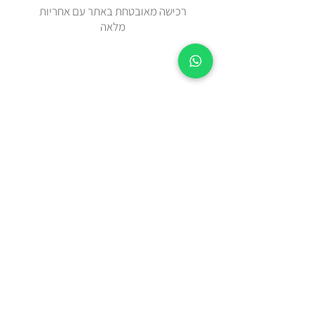
רכישה מאובטחת באתר עם אחריות
מלאה
זמן אספקה 2-5 ימי עסקים מיום
ההזמנה.
צריכים מהר? בידקו איתנו בווטצאפ
0508443144
משלוח עד הבית עם שליח או איסוף
עצמי מאבן יהודה
כל הפריטים נשלחים באריזת מתנה
מוקפדת