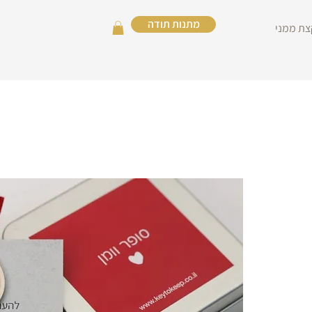
מתנות תודה
צת ממני