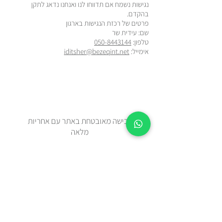
נגישות נשמח אם תדווחו לנו ואנחנו נדאג לתקן
בהקדם.
פרטים של רכזת הנגישות בארגון
שם: עידית שר
טלפון:
050-8443144
אימייל:
iditsher@bezeqint.net
רכישה מאובטחת באתר עם אחריות
מלאה
זמן אספקה 2-5 ימי עסקים מיום
ההזמנה.
צריכים מהר? בידקו איתנו בווטצאפ
0508443144