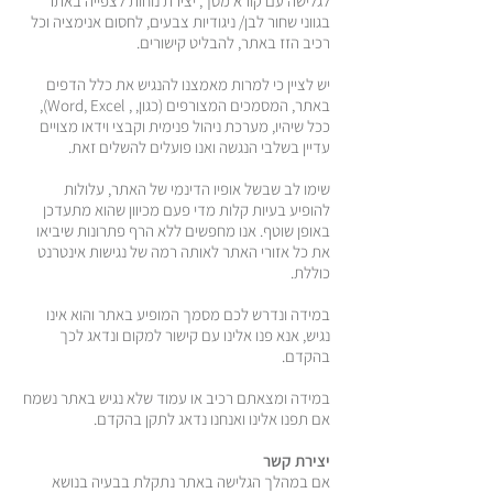
לגלישה עם קורא מסך, יצירת נוחות לצפייה באתר
בגווני שחור לבן/ ניגודיות צבעים, לחסום אנימציה וכל
רכיב הזז באתר, להבליט קישורים.
יש לציין כי למרות מאמצנו להנגיש את כלל הדפים
באתר, המסמכים המצורפים (כגון, , Word, Excel),
ככל שיהיו, מערכת ניהול פנימית וקבצי וידאו מצויים
עדיין בשלבי הנגשה ואנו פועלים להשלים זאת.
שימו לב שבשל אופיו הדינמי של האתר, עלולות
להופיע בעיות קלות מדי פעם מכיוון שהוא מתעדכן
באופן שוטף. אנו מחפשים ללא הרף פתרונות שיביאו
את כל אזורי האתר לאותה רמה של נגישות אינטרנט
כוללת.
במידה ונדרש לכם מסמך המופיע באתר והוא אינו
נגיש, אנא פנו אלינו עם קישור למקום ונדאג לכך
בהקדם.
במידה ומצאתם רכיב או עמוד שלא נגיש באתר נשמח
אם תפנו אלינו ואנחנו נדאג לתקן בהקדם.
יצירת קשר
אם במהלך הגלישה באתר נתקלת בבעיה בנושא