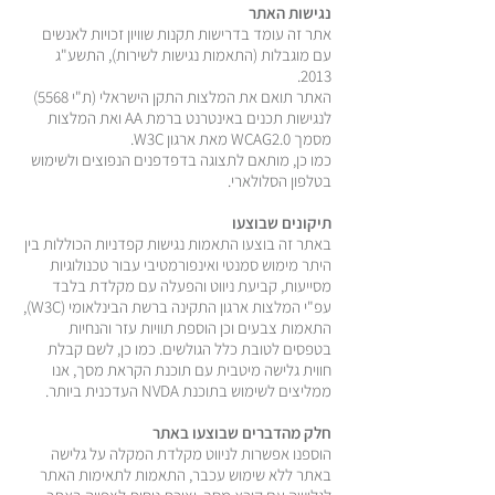
נגישות האתר
אתר זה עומד בדרישות תקנות שוויון זכויות לאנשים
עם מוגבלות (התאמות נגישות לשירות), התשע"ג
2013.
האתר תואם את המלצות התקן הישראלי (ת"י 5568)
לנגישות תכנים באינטרנט ברמת AA ואת המלצות
מסמך WCAG2.0 מאת ארגון W3C.
כמו כן, מותאם לתצוגה בדפדפנים הנפוצים ולשימוש
בטלפון הסלולארי.
תיקונים שבוצעו
באתר זה בוצעו התאמות נגישות קפדניות הכוללות בין
היתר מימוש סמנטי ואינפורמטיבי עבור טכנולוגיות
מסייעות, קביעת ניווט והפעלה עם מקלדת בלבד
עפ"י המלצות ארגון התקינה ברשת הבינלאומי (W3C),
התאמות צבעים וכן הוספת תוויות עזר והנחיות
בטפסים לטובת כלל הגולשים. כמו כן, לשם קבלת
חווית גלישה מיטבית עם תוכנת הקראת מסך, אנו
ממליצים לשימוש בתוכנת NVDA העדכנית ביותר.
חלק מהדברים שבוצעו באתר
הוספנו אפשרות לניווט מקלדת המקלה על גלישה
באתר ללא שימוש עכבר, התאמות לתאימות האתר