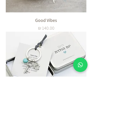
Good Vibes
מחיר
❤היום יום הולדת! מזל טוב
מחיר