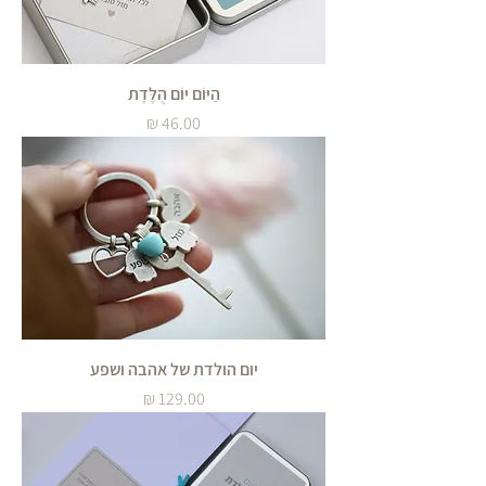
הַיּוֹם יוֹם הֻלֶּדֶת
מחיר
יום הולדת של אהבה ושפע
מחיר