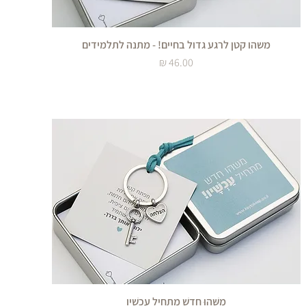
משהו קטן לרגע גדול בחיים! - מתנה לתלמידים
מחיר
מַשֶּׁהוּ חָדָשׁ מַתְחִיל עַכְשָׁיו