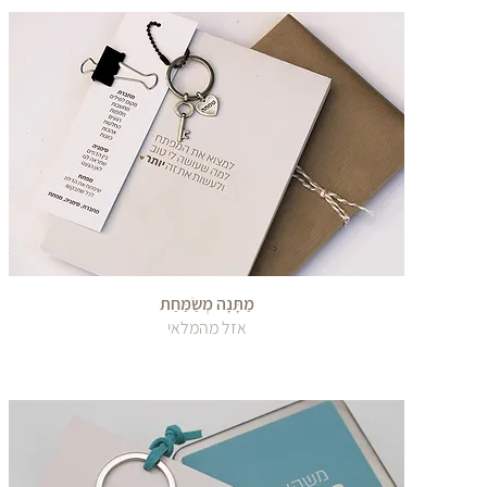
מַתָּנָה מְשַׂמַּחַת
אזל מהמלאי