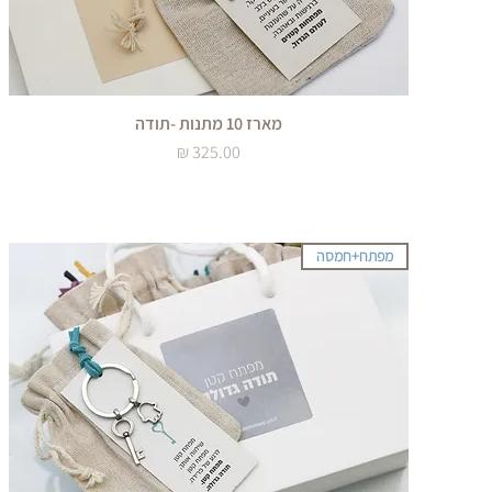
מארז 10 מתנות -תודה
מחיר
מפתח+חמסה