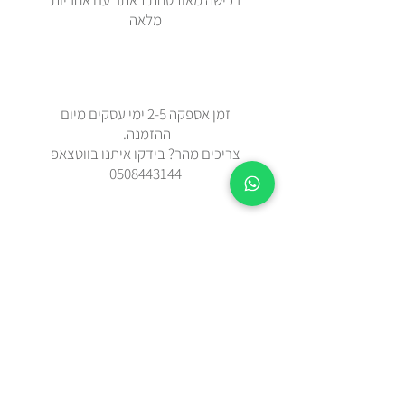
רכישה מאובטחת באתר עם אחריות
מלאה
זמן אספקה 2-5 ימי עסקים מיום
ההזמנה.
צריכים מהר? בידקו איתנו בווטצאפ
0508443144
משלוח עד הבית עם שליח או איסוף
עצמי מאבן יהודה
כל הפריטים נשלחים באריזת מתנה
מוקפדת