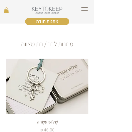
מתנות תודה
מתנות לבר / בת מצווה
שְׁלוֹשׁ עֶשְׂרֵה
מחיר