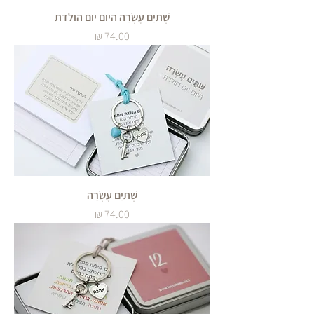
שְׁתַּיִם עֶשְׂרֵה היום יום הולדת
מחיר
שְׁתַּיִם עֶשְׂרֵה
מחיר