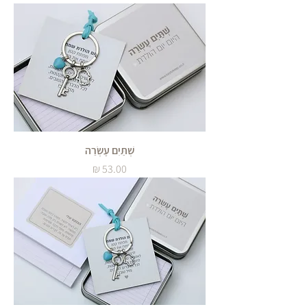
שְׁתַּיִם עֶשְׂרֵה
מחיר