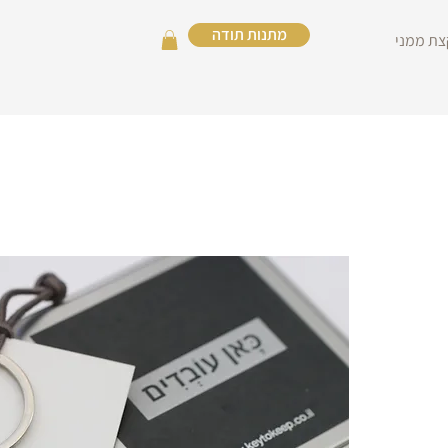
מתנות תודה
צת ממני