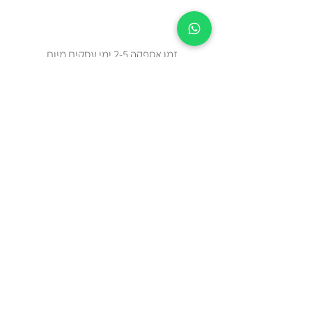
זמן אספקה 2-5 ימי עסקים מיום
ההזמנה.
צריכים מהר? בידקו איתנו בווטצאפ
0508443144
משלוח עד הבית עם שליח או איסוף
עצמי מאבן יהודה
כל הפריטים נשלחים באריזת מתנה
מוקפדת