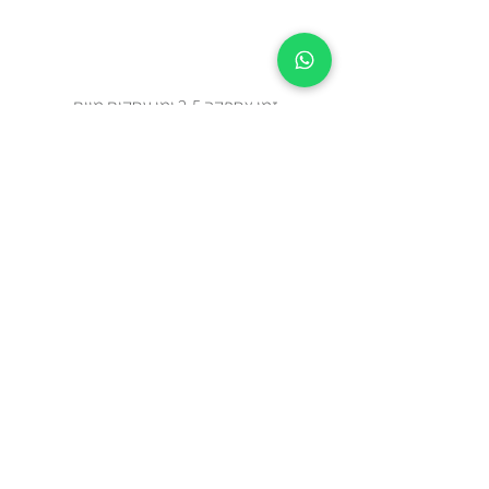
זמן אספקה 2-5 ימי עסקים מיום
ההזמנה.
צריכים מהר? בידקו איתנו בווטצאפ
0508443144
משלוח עד הבית עם שליח או איסוף
עצמי מאבן יהודה
כל הפריטים נשלחים באריזת מתנה
מוקפדת