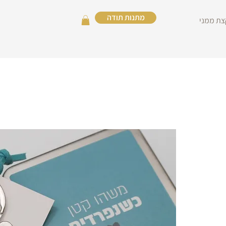
מתנות תודה
צת ממני