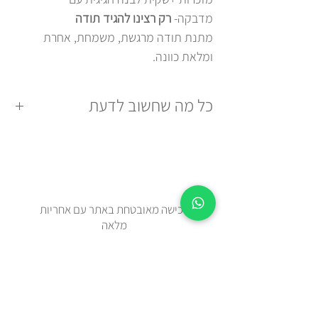
מדבקה-
רק רצינו להגיד תודה
מתנת תודה מרגשת, משמחת, אחרת
ומלאת כוונה.
כל מה שחשוב לדעת
עשוי בתשומת לב: כל פריט מורכב ידנית
בסטודיו, בתשומת לב מלאה לכל פרט.
ייצור מקומי: כל הפריטים מיוצרים
ומורכבים בישראל (כחול-לבן).
רכישה מאובטחת באתר עם אחריות
מוכנה להענקה: מצורפת להזמנה שקית
מלאה
מתנה לבנה עם מדבקה , כך שאין צורך
לדאוג לשום דבר נוסף.
זמן אספקה 2-5 ימי עסקים מיום
ההזמנה.