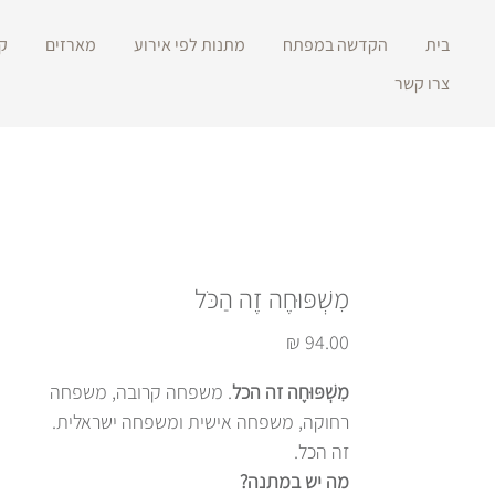
בית
הקדשה במפתח
מתנות לפי אירוע
מארזים
ק
צרו קשר
מִשְׁפּוּחֶה זֶה הַכֹּל
מחיר
מִשְׁפּוּחֶה זה הכל
. משפחה קרובה, משפחה
רחוקה, משפחה אישית ומשפחה ישראלית.
זה הכל.
מה יש במתנה?