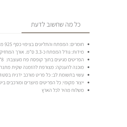
כל מה שחשוב לדעת
חומרים: המפתח והתליונים בציפוי כסף 925 מושחר. טבעת ניקל.
מידות: גודל המפתח כ-3.3 ס"מ. אורך המחזיק כולו כ-6 ס"מ.
הפריטים מגיעים בתוך קופסת פח מעוצבת: 8*8 ס"מ. בתוכה 100 ניירות ממו לשימוש יומיומי.
מוכנה להענקה: מצורפת להזמנה שקית מתנה ל
עשוי בתשומת לב: כל פריט מורכב ידנית בסטוד
ייצור מקומי: כל הפריטים מיוצרים ומורכבים ביש
משלוח מהיר לכל הארץ