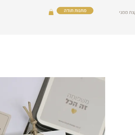
מתנות תודה
צת ממני