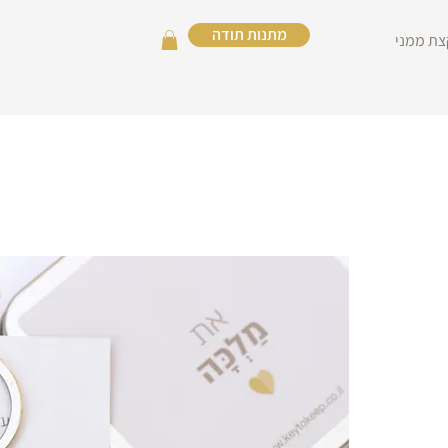
מתנות תודה
צת ממני