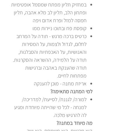
במחזיק תליון מפתח שמסמל אופטימיות
ופתחון הלב, תליון לב מלא אהבה, תליון
חמסה למזל ופרח אדום ויפה
קופסת פח ובתוכו ניירות ממו
כרטיס ברכה מרגש - תודה על המרחב
לחלום, לגדול ולצמוח, על המסירות
והאנושיות, על האכפתיות והסבלנות,
תודה על הלמידה, ההשראה והסקרנות.
תודה שהענקת באהבה וברגישות
מפתחות לחיים.
אריזת מתנה - מוכן להענקה
למי המתנה מתאימה?
למורה/ לגננת/ לסייעת/ למדריכה/
למנחה - לכל מי שהייתה מיוחדת ומגיע
לה להרגיש מלכה.
מה מיוחד במתנה?
היא מרגשת, היא משמחת, היא ישר