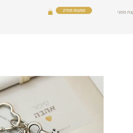
מתנות תודה
צת ממני