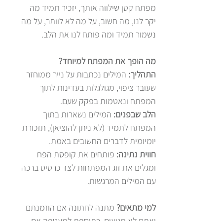
מפתח קטן שילווה אותך, יזכיר תמיד מה
יקר לנו, מה חשוב, על מה לא לוותר, על מה
נשמור תמיד ומה פותח לנו את הלב.
מה הופך את המפתח למיוחד?
התהליך:
המילים נכתבות על נייר ממוחזר
שעובר ציפוי, מגולגלות בעדינות לתוך
המפתח ונאטמות בפקק שעם.
הלב שבפנים:
המילים נשארות בתוך
המפתח לתמיד (לא ניתן להוציאן), תזכורת
יומיומית לדברים החשובים באמת.
חווית נתינה:
פותחים את קופסת הפח
ומגלים את זוג המפתחות לצד כרטיס ברכה
עם המילים המרגשות.
למי מתאים?
מתנה לחתונה אם הוזמנתם
ואתם לא מגיעים, כתוספת למעטפה אם