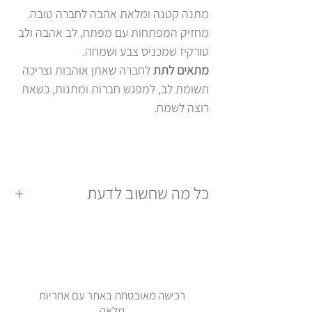
מתנה קטנה ומלאת אהבה לחברה טובה.
מחזיק המפתחות עם מפתח, לב אהבה ולב
טורקיז שמכניס צבע ושמחה.
מתאים לתת
לחברה שאתן אוהבות וצריכה
תשומת לב, למפגש חברות ומתנות, כשאת
רוצה לשמח.
כל מה שחשוב לדעת
חומרים: המפתח והתליונים בציפוי כסף
925 . טבעת ברזל ציפוי ניקל.
מידות: גודל המפתח כ-3.3 ס"מ. אורך
המחזיק כולו כ-6 ס"מ.
רכישה מאובטחת באתר עם אחריות
הפריט מגיע בתוך קופסת פח מעוצבת:
מלאה