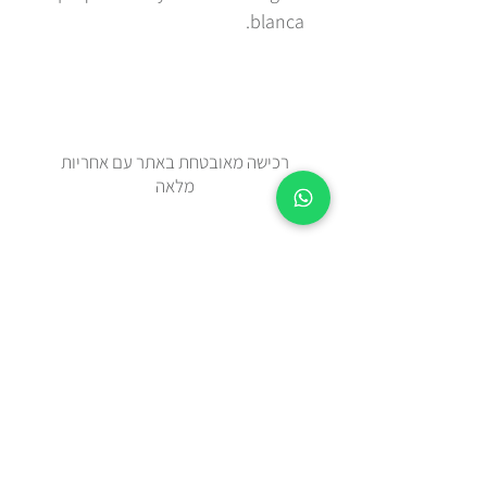
blanca.
רכישה מאובטחת באתר עם אחריות
מלאה
זמן אספקה 2-5 ימי עסקים מיום
ההזמנה.
צריכים מהר? בידקו איתנו בווטצאפ
0508443144
משלוח עד הבית עם שליח או איסוף