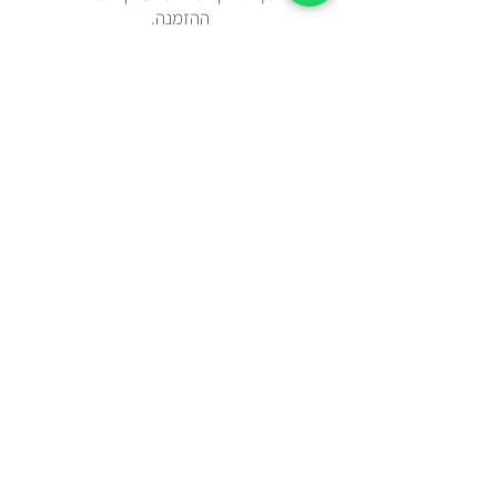
ההזמנה.
צריכים מהר? בידקו איתנו בווטצאפ
0508443144
משלוח עד הבית עם שליח או איסוף
עצמי מאבן יהודה
כל הפריטים נשלחים באריזת מתנה
מוקפדת
תקנון האתר
מדיניות פרטיות