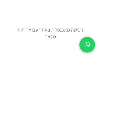
רכישה מאובטחת באתר עם אחריות
מלאה
זמן אספקה 2-5 ימי עסקים מיום
ההזמנה.
צריכים מהר? בידקו איתנו בווטצאפ
0508443144
משלוח עד הבית עם שליח או איסוף
עצמי מאבן יהודה