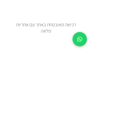
רכישה מאובטחת באתר עם אחריות
מלאה
זמן אספקה 2-5 ימי עסקים מיום
ההזמנה.
צריכים מהר? בידקו איתנו בווטצאפ
0508443144
משלוח עד הבית עם שליח או איסוף
עצמי מאבן יהודה