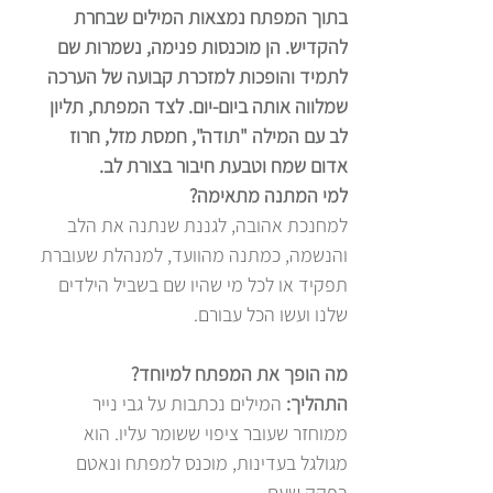
בתוך המפתח נמצאות המילים שבחרת
להקדיש. הן מוכנסות פנימה, נשמרות שם
לתמיד והופכות למזכרת קבועה של הערכה
שמלווה אותה ביום-יום. לצד המפתח, תליון
לב עם המילה "תודה", חמסת מזל, חרוז
אדום שמח וטבעת חיבור בצורת לב.
למי המתנה מתאימה?
למחנכת אהובה, לגננת שנתנה את הלב
והנשמה, כמתנה מהוועד, למנהלת שעוברת
תפקיד או לכל מי שהיו שם בשביל הילדים
שלנו ועשו הכל עבורם.
מה הופך את המפתח למיוחד?
התהליך:
המילים נכתבות על גבי נייר
ממוחזר שעובר ציפוי ששומר עליו. הוא
מגולגל בעדינות, מוכנס למפתח ונאטם
בפקק שעם.