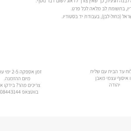
נה חגיגית, כך שאין צורך לדאוג לשום דבר נוסף.
יו, בתשומת לב מלאה לכל פרט.
ראל (כחול-לבן), בעבודת יד בסטודיו.
ח עד הבית עם שליח
זמן אספקה 2-5 
 איסוף עצמי מאבן
מיום ההזמנה.
יהודה
צריכים מהר? בידקו אי
בווטצאפ 0508443144