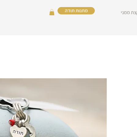
מתנות תודה
צת ממני