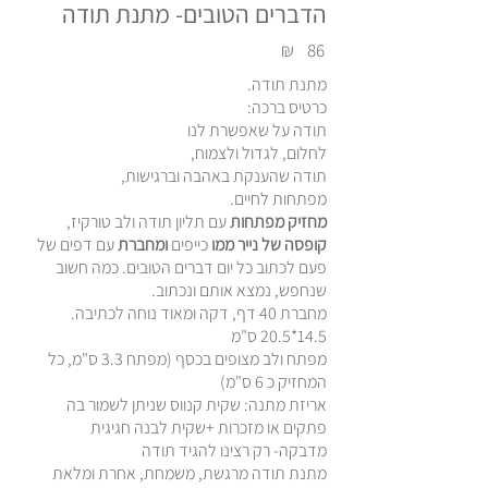
הדברים הטובים- מתנת תודה
₪
86
מתנת תודה.
כרטיס ברכה:
תודה על שאפשרת לנו
לחלום, לגדול ולצמוח,
תודה שהענקת באהבה וברגישות,
מפתחות לחיים.
מחזיק מפתחות
עם תליון תודה ולב טורקיז,
קופסה של נייר ממו
כייפים
ומחברת
עם דפים של
פעם לכתוב כל יום דברים הטובים. כמה חשוב
שנחפש, נמצא אותם ונכתוב.
מחברת 40 דף, דקה ומאוד נוחה לכתיבה.
14.5*20.5 ס"מ
מפתח ולב מצופים בכסף (מפתח 3.3 ס"מ, כל
המחזיק כ 6 ס"מ)
אריזת מתנה: שקית קנווס שניתן לשמור בה
פתקים או מזכרות +שקית לבנה חגיגית
מדבקה- רק רצינו להגיד תודה
מתנת תודה מרגשת, משמחת, אחרת ומלאת