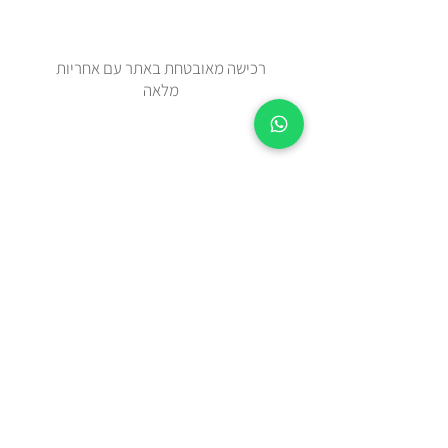
רכישה מאובטחת באתר עם אחריות
מלאה
זמן אספקה 2-5 ימי עסקים מיום
ההזמנה.
צריכים מהר? בידקו איתנו בווטצאפ
0508443144
משלוח עד הבית עם שליח או איסוף
עצמי מאבן יהודה