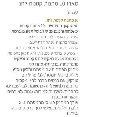
מארז 10 מתנות קטנות לחג
₪
290
10 מתנות קטנות לחג.
משהו קטן- תמיד איתי. 10 מתנות קטנות
ומשמחות והפעם עם שילוב של תליונים וברכות.
שיהיה לנו אביב בלב וחירות בנשמה.
שנבחר בתקווה ונפתח דלת לטוב.
שנשמור קרוב ללב את כל מה שחשוב באמת.
+ 2 כרטיסי ברכה שונים, ניתן לראות כאן בתמונות.
כל מתנה מגיעה בשקית קנווס קטנה ובשקית
מתנה קטנה עם כרטיס- משהו קטן.
מחזיק מפתחות עם מפתח ותליון נוסף(
מילת ברכה/ חמסה/ לב/ פרח/ לב
טורקיז) עם כרטיס ברכה לחג. מקסים
כתוספת לgift card / כתשומת לב לעובדים/
לחברות/ לשכנים/ למורות/ גננות /לאורחים
והאורחות בסדר.
אורך המחזיק כ 6 ס"מהמפתח- 3.3
ס"מ.התליונים בציפוי כסף כרטיס ברכה-
4.5*11