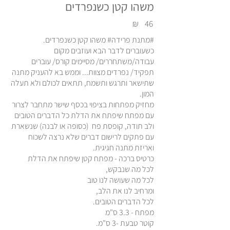
משהו קטן כשנפרדים
₪
46
#מתנת פרידה# משהו קטן כשנפרדים.
כשעוברים לדבר הבא ועוזבים מקום
עבודה/משתחררים/ מסיימים קורס/ עוברים
תפקיד/ נפרדים מצוות... וממש בא להעניק מתנה
שתישאר ותרגש ותשמח, תתאים לכולם ולא תעלה
המון.
מחזיק מפתחות בציפוי בכסף שישר מתחבר לצרור
עם מפתח שיפתח את הדלת כל הדברים הטובים
ולב תודה, קופסת פח (כסופה או לבנה) שנשארת
עם פתקים לרישום דברים שלא נרצה לשכוח
ואריזת מתנה חגיגית.
כרטיס ברכה - מפתח קטן שיפתח את הדלת
לכל מה שנבקש,
לכל מה שעושה לנו טוב
ומרחיב לנו את הלב,
לכל הדברים הטובים.
מפתח - 3.3 ס"מ
קוטר טבעת -3 ס"מ.