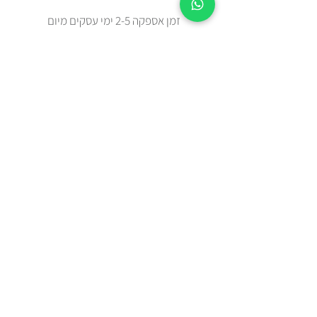
זמן אספקה 2-5 ימי עסקים מיום
ההזמנה.
צריכים מהר? בידקו איתנו בווטצאפ
0508443144
משלוח עד הבית עם שליח או איסוף
עצמי מאבן יהודה
כל הפריטים נשלחים באריזת מתנה
מוקפדת
תקנון האתר