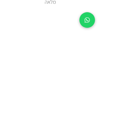
מלאה
זמן אספקה 2-5 ימי עסקים מיום
ההזמנה.
צריכים מהר? בידקו איתנו בווטצאפ
0508443144
משלוח עד הבית עם שליח או איסוף
עצמי מאבן יהודה
כל הפריטים נשלחים באריזת מתנה
מוקפדת