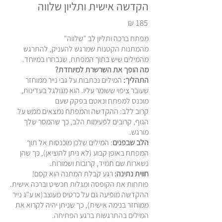
הקדשה אישית ותליון שלווה
₪
185
מפתח ברכה ותליון לב "שלווה"
מהמתנות הקטנות שמרגש להעניק, להתרגש
מהמילים שיש בתוך המפתח, שנבחרו במיוחד.
מה הופך את השרשרת למיוחדת?
התהליך:
המילים נכתבות על גבי נייר ממוחזר
שעובר ציפוי ששומר עליו. הוא מגולגל בעדינות,
מוכנס למפתח ונאטם בפקק שעם
קרוב ללב: ההקדשה והמפתח נמצאים ממש על
הגוף, קרובים לפעימות הלב, כך שהמסר שלך
מורגש.
הלב שבפנים
: המילים שלכן מוכנסות אל תוך
המפתח באופן קבוע (לא ניתן להוציאן), כך שהן
נשארות שם תמיד, קרובות ושמורות.
חווית נתינה:
רגע קבלת המתנה הוא קסם!
פותחות את הקופסה ומגלות תכשיט וברכה אישית.
ההקדשה מופיעה גם על כרטיס מעוצב(או ע"ג נייר
ממוחזר בנימה אישית), כך שניתן יהיה לקרוא את
המילים בהתרגשות ברגע הפתיחה.