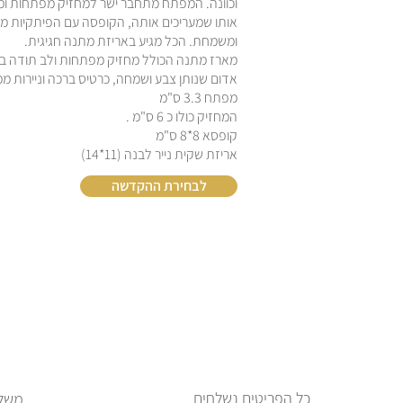
וכוונה. המפתח מתחבר ישר למחזיק מפתחות ומ
אותו שמעריכים אותה, הקופסה עם הפיתקיות מא
ומשמחת. הכל מגיע באריזת מתנה חגיגית.
מארז מתנה הכולל מחזיק מפתחות ולב תודה בצ
אדום שנותן צבע ושמחה, כרטיס ברכה וניירות ממ
מפתח 3.3 ס"מ
המחזיק כולו כ 6 ס"מ .
קופסא 8*8 ס"מ
אריזת שקית נייר לבנה (11*14)
לבחירת ההקדשה
כל הפריטים נשלחים
משלו