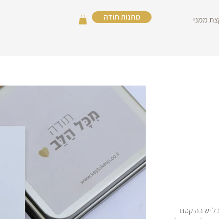
מתנות תודה
צת ממני
ל יש בה קסם