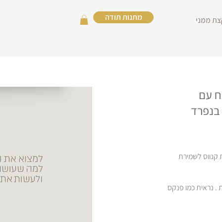
מתנות תודה
צת ממני
ח עם
 בנפרד
 קנווס לשמירת
 עליונה. 120 דפי שורות . נראית כמו פנקס