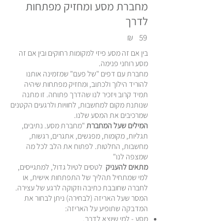
מחברת מסע ומחזיק מפתחות
לדרך
₪
59
בין אם זה מסע פיזי למקומות רחוקים ובין אם זה
מסע רוחני פנימה.
מחברת עם דפים "של פעם" שמזמינה אותנו
להוריד הילוך ולכתוב, ומחזיק מפתחות שיהיה
תמיד קרוב ויזכיר לנו שהדרך פתוחה. זו מתנה
שנותנת מקום למחשבות, לחוויות ולרגעים הקטנים
שמרכיבים את המסע שלנו.
המילים שעל המחברת
"מחברת מסע. נתיבים,
תגליות, מקומות, מפגשים, אתגרים, רגשות,
מחשבות, החלטות. לפתוח את הלב לכל מה
שמצפה לנו"
מתאים להעניק
לטסים לטיול גדול, למתגייסים,
למי שמתחיל תהליך של התפתחות אישית, או
לחברה שחובבת כתיבה וזקוקה לרגע של עצירה.
המסר שעל האריזה (לבחירה) ניתן לבחור את
המדבקה שתופיע על האריזה:
מסע - למי שיוצא לדרך.