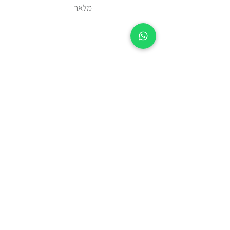
מלאה
זמן אספקה 2-5 ימי עסקים מיום
ההזמנה.
צריכים מהר? בידקו איתנו בווטצאפ
0508443144
משלוח עד הבית עם שליח או איסוף
עצמי מאבן יהודה
כל הפריטים נשלחים באריזת מתנה
מוקפדת