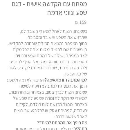
מפתח עם הקדשה אישית - דגם
שפע וגווני אדמה
₪
159
כשאנחנו רוצות לאחל למישהי חשובה לנו,
שתרגיש את השפע שיש בה ומסביבה.
בתוך המפתח נמצאות המילים שבחרת להקדיש.
הן נשמרות שם לתמיד ומלוות אותה לכל מקום.
לצד המפתח, שילוב של חמסת שפע וחרוזים
קטנים ומיוחדים בגווני אדמה כאלו שכיף להחזיק
ולהרגיש בכף היד, שמחברים אותנו לקרקע ולטוב
של כאן ועכשיו.
למי המתנה הזו מתאימה?
החיבור לאדמה ולשפע
הופך את המפתח למתנה מדויקת למישהי
שאנחנו רוצות לברך בטוב, בצמיחה ובהתרחבות.
למישהי שזקוקה לתזכורת שמגיע לה שפע של
הצלחה. מתנה מרגשת ליום הולדת, לקידום
בעבודה, לפתיחת עסק או לכל רגע שבו רוצים
לאחל שגשוג וברכה.
מה הופך את המפתח למיוחד?
התהליך:
המילים נכתבות על גבי נייר ממוחזר