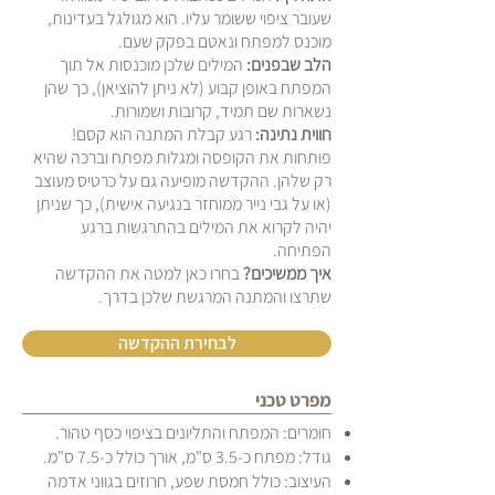
שעובר ציפוי ששומר עליו. הוא מגולגל בעדינות,
מוכנס למפתח ונאטם בפקק שעם.
הלב שבפנים:
המילים שלכן מוכנסות אל תוך
המפתח באופן קבוע (לא ניתן להוציאן), כך שהן
נשארות שם תמיד, קרובות ושמורות.
חווית נתינה:
רגע קבלת המתנה הוא קסם!
פותחות את הקופסה ומגלות מפתח וברכה שהיא
רק שלהן. ההקדשה מופיעה גם על כרטיס מעוצב
(או על גבי נייר ממוחזר בנגיעה אישית), כך שניתן
יהיה לקרוא את המילים בהתרגשות ברגע
הפתיחה.
איך ממשיכים?
בחרו כאן למטה את ההקדשה
שתרצו והמתנה המרגשת שלכן בדרך.
לבחירת ההקדשה
מפרט טכני
חומרים: המפתח והתליונים בציפוי כסף טהור.
גודל: מפתח כ-3.5 ס"מ, אורך כולל כ-7.5 ס"מ.
העיצוב: כולל חמסת שפע, חרוזים בגווני אדמה