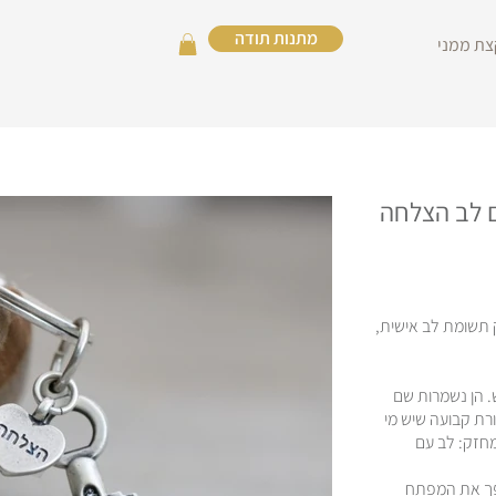
מתנות תודה
צת ממני
 לב הצלחה
 תשומת לב אישית,
 הן נשמרות שם
רת קבועה שיש מי
מחזק
:
לב עם
פך את המפתח