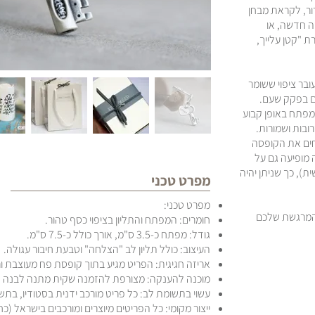
ור
,
לקראת מבחן
דה חדשה
,
או
 "קטן עלייך,
ובר ציפוי ששומר
טם בפקק שעם
.
מפתח באופן קבוע
רובות ושמורות
.
ים את הקופסה
מופיעה גם על
ית), כך שניתן יהיה
מפרט טכני
מפרט טכני:
המרגשת שלכם
חומרים: המפתח והתליון בציפוי כסף טהור.
גודל: מפתח כ-3.5 ס"מ, אורך כולל כ-7.5 ס"מ.
העיצוב: כולל תליון לב "הצלחה" וטבעת חיבור עגולה.
אריזה חגיגית: הפריט מגיע בתוך קופסת פח מעוצבת ורב-פעמית 
מוכנה להענקה: מצורפת להזמנה שקית מתנה לבנה (11*14 ס"מ).
עשוי בתשומת לב: כל פריט מורכב ידנית בסטודיו, בת
ייצור מקומי: כל הפריטים מיוצרים ומורכבים בישראל (כח