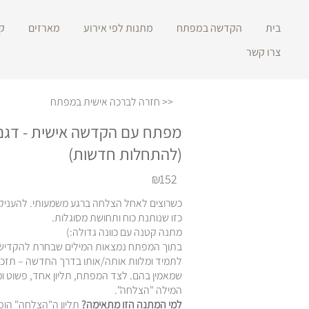
בית
הקדשה במפתח
מתנות לפי אירוע
מארזים
ק
צרו קשר
<< חזרה לברכה אישית במפתח
מפתח עם הקדשה אישית - דגם
(להתחלות חדשות)
₪
152
כשרוצים לאחל הצלחה ברגע משמעותי
.
להעניק
כזו שנותנת כוח ותחושת מסוגלות.
מתנה קטנה עם כוונה גדולה:)
בתוך המפתח נמצאות המילים שבחרת להקדיש.
לתמיד ומלוות אותה/אותו בדרך החדשה – תזכו
שמאמין בהם
.
לצד המפתח, תליון אחד, פשוט ו
המילה "הצלחה
"
.
למי המתנה הזו מתאימה
?
תליון ה"הצלחה" הו