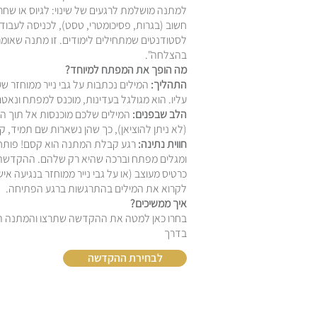
למתנה מושלמת לרגעים של שינוי
:
לגיוס או שחר
חשוב (בגרות, פסיכומטרי, טסט), לכניסה לעבו
לסטודנטים שמתחילים לימודים. זו מתנה שאומרת
בהצלחה
".
מה הופך את המפתח למיוחד
?
התהליך
:
המילים נכתבות על גבי נייר ממוחזר שע
עליו. הוא מגולגל בעדינות, מוכנס למפתח ונא
הלב שבפנים
:
המילים שלכם מוכנסות אל תוך ה
(לא ניתן להוציאן), כך שהן נשארות שם תמיד, ק
חווית נתינה
:
רגע קבלת המתנה הוא קסם! פותח
ומגלים מפתח וברכה שהיא רק שלהם. ההקדשה 
כרטיס מעוצב (או על גבי נייר ממוחזר בנגיעה איש
לקרוא את המילים בהתרגשות ברגע הפתיחה
.
איך ממשיכים
?
בחרו כאן למטה את ההקדשה שתרצו והמתנה 
בדרך
לבחירת ההקדשה