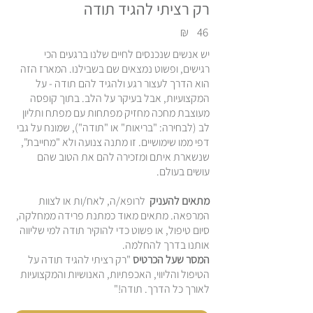
רק רציתי להגיד תודה
₪
46
יש אנשים שנכנסים לחיים שלנו ברגעים הכי
רגישים, ופשוט נמצאים שם בשבילנו. המארז הזה
הוא הדרך לעצור רגע ולהגיד להם תודה - על
המקצועיות, אבל בעיקר על הלב. בתוך קופסה
מעוצבת מחכה מחזיק מפתחות עם מפתח ותליון
לב (לבחירה: "בריאות" או "תודה"), שמונח על גבי
דפי ממו שימושיים. זו מתנה צנועה ולא "מחייבת",
שנשארת איתם ומזכירה להם את הטוב שהם
עושים בעולם.
מתאים להעניק
לרופא/ה, לאח/ות או לצוות
המרפאה. מתאים מאוד כמתנת פרידה ממחלקה,
סיום טיפול, או פשוט כדי להוקיר תודה למי שליווה
אותנו בדרך להחלמה.
המסר שעל הכרטיס
"רק רציתי להגיד תודה על
הטיפול והליווי, האכפתיות, האנושיות והמקצועיות
לאורך כל הדרך. תודה!"