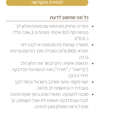
לבחירת ההקדשה
כל מה שחשוב לדעת
הפריט: מחזיק מפתחות עם מפתח ותליון לב
בציפוי כסף 925 איכותי. מפתח 3.3,אורך כולל:
כ-6 ס"מ.
המארז: קופסת פח מוכספת או לבנה לפי
המלאי (8X8 ס"מ) המכילה 100 דפי ממו וכרטיס
ברכה.
התאמה אישית: ניתן לבחור את תליון הלב
("בריאות" / "תודה") ואת הניסוח על המדבקה
(יחיד/רבים).
ייצור מקומי: מיוצר ומורכב בישראל (כחול-לבן)
בעבודת יד ובתשומת לב מלאה.
מוכנה להענקה: המארז מגיע בתוך שקית מתנה
לבנה עם מדבקה תואמת לזו שעל הקופסה, כך
שהכל נראה מושלם ומוכן לנתינה.