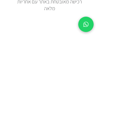
רכישה מאובטחת באתר עם אחריות
מלאה
זמן אספקה 2-5 ימי עסקים מיום
ההזמנה.
צריכים מהר? בידקו איתנו בווטצאפ
0508443144
משלוח עד הבית עם שליח או איסוף
עצמי מאבן יהודה
כל הפריטים נשלחים באריזת מתנה
מוקפדת