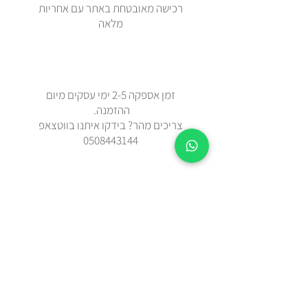
רכישה מאובטחת באתר עם אחריות
מלאה
זמן אספקה 2-5 ימי עסקים מיום
ההזמנה.
צריכים מהר? בידקו איתנו בווטצאפ
0508443144
משלוח עד הבית עם שליח או איסוף
עצמי מאבן יהודה
כל הפריטים נשלחים באריזת מתנה
מוקפדת