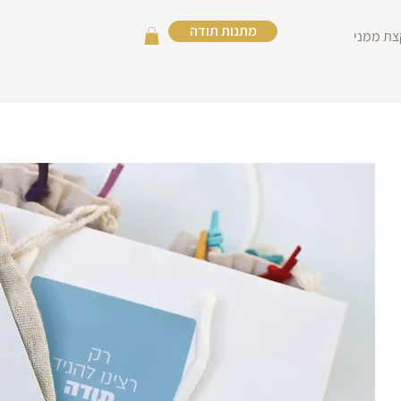
מתנות תודה
צת ממני