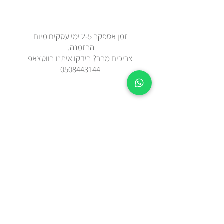
זמן אספקה 2-5 ימי עסקים מיום
ההזמנה.
צריכים מהר? בידקו איתנו בווטצאפ
0508443144
משלוח עד הבית עם שליח או איסוף
עצמי מאבן יהודה
כל הפריטים נשלחים באריזת מתנה
מוקפדת