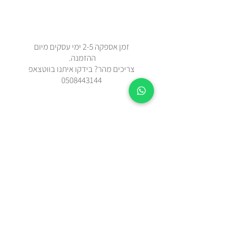
זמן אספקה 2-5 ימי עסקים מיום
ההזמנה.
צריכים מהר? בידקו איתנו בווטצאפ
0508443144
משלוח עד הבית עם שליח או איסוף
עצמי מאבן יהודה
כל הפריטים נשלחים באריזת מתנה
מוקפדת