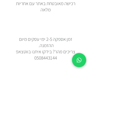
רכישה מאובטחת באתר עם אחריות
מלאה
זמן אספקה 2-5 ימי עסקים מיום
ההזמנה.
צריכים מהר? בידקו איתנו בווטצאפ
0508443144
משלוח עד הבית עם שליח או איסוף
עצמי מאבן יהודה
כל הפריטים נשלחים באריזת מתנה
מוקפדת