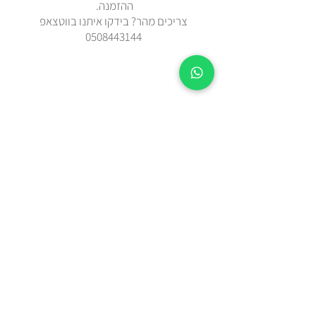
ההזמנה.
צריכים מהר? בידקו איתנו בווטצאפ
0508443144
משלוח עד הבית עם שליח או איסוף
עצמי מאבן יהודה
כל הפריטים נשלחים באריזת מתנה
מוקפדת
תקנון האתר
מדיניות פרטיות
שאלות ותשובות