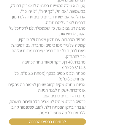
אָמֵן היא מילה המציינת הסכמה לנאמר קודם לה,
במשמעות "אמיתי", "כך יהיה", "לו יהי כך".
אז הלוואי ואמן שיהיו דברים טובים ויהיה לנו המון
דברים לומר עליהם תודה.
מתנת חג עם כוונה, כזו שמסמלת לנו להסתכל על
הטוב, לחפש אותו.
מחזיק מפתחות עם תליון שמחה ולב טורקיז,
קופסה של נייר ממו כייפים ומחברת עם דפים של
פעם לכתוב כל יום דברים שאנחנו מודות עליהם
וכך להתחזק.
מחברת 40 דף, דקה ומאוד נוחה לכתיבה.
14.5*20.5 ס"מ
מפתח ולב מצופים בכסף (מפתח 3.3 ס"מ, כל
המחזיק כ 6 ס"מ)
אריזת מתנה: שקית קנווס שניתן לשמור בה פתקים
או מזכרות +שקית לבנה חגיגית
מדבקה- דברים טובים אמן.
כרטיס ברכה: שיהיה לנו אביב בלב וחירות בנשמה,
שנבחר בתקווהונפתח דלת לטוב, שנשנמור קרוב
ללב את כל מה שחשוב באמת.
לבחירת כרטיס הברכה