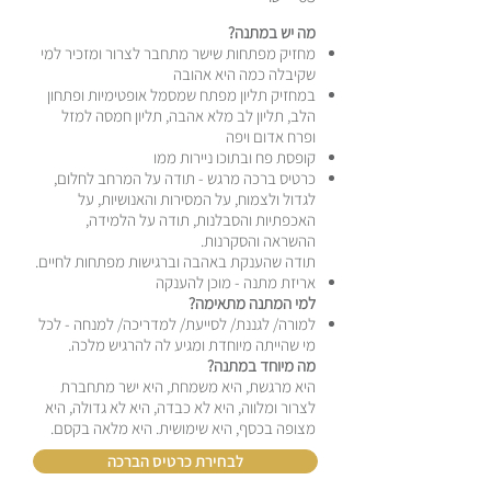
מה יש במתנה?
מחזיק מפתחות שישר מתחבר לצרור ומזכיר למי
שקיבלה כמה היא אהובה
במחזיק תליון מפתח שמסמל אופטימיות ופתחון
הלב, תליון לב מלא אהבה, תליון חמסה למזל
ופרח אדום ויפה
קופסת פח ובתוכו ניירות ממו
כרטיס ברכה מרגש - תודה על המרחב לחלום,
לגדול ולצמוח, על המסירות והאנושיות, על
האכפתיות והסבלנות, תודה על הלמידה,
ההשראה והסקרנות.
תודה שהענקת באהבה וברגישות מפתחות לחיים.
אריזת מתנה - מוכן להענקה
למי המתנה מתאימה?
למורה/ לגננת/ לסייעת/ למדריכה/ למנחה - לכל
מי שהייתה מיוחדת ומגיע לה להרגיש מלכה.
מה מיוחד במתנה?
היא מרגשת, היא משמחת, היא ישר מתחברת
לצרור ומלווה, היא לא כבדה, היא לא גדולה, היא
מצופה בכסף, היא שימושית. היא מלאה בקסם.
לבחירת כרטיס הברכה