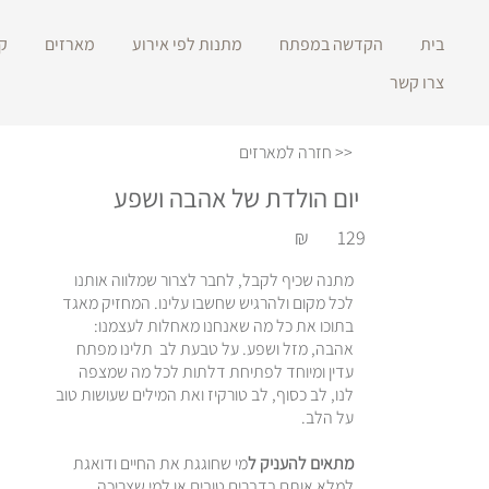
בית
הקדשה במפתח
מתנות לפי אירוע
מארזים
ק
צרו קשר
<< חזרה למארזים
יום הולדת של אהבה ושפע
₪
129
מתנה שכיף לקבל, לחבר לצרור שמלווה אותנו
לכל מקום ולהרגיש שחשבו עלינו. המחזיק מאגד
בתוכו את כל מה שאנחנו מאחלות לעצמנו:
אהבה, מזל ושפע. על טבעת לב תלינו מפתח
עדין ומיוחד לפתיחת דלתות לכל מה שמצפה
לנו, לב כסוף, לב טורקיז ואת המילים שעושות טוב
על הלב.
מתאים להעניק ל
מי שחוגגת את החיים ודואגת
למלא אותם בדברים טובים או למי שצריכה