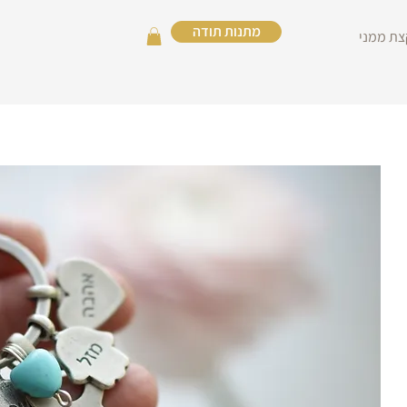
מתנות תודה
צת ממני