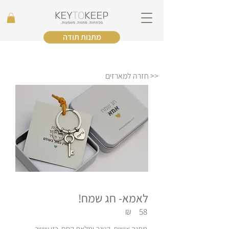
מתנות תודה
<< חזרה למארזים
לאמא- חג שמח!
₪
58
מתנה אישית, קטנה ומלאת קסם, כזו שישר