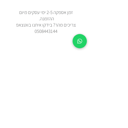
זמן אספקה 2-5 ימי עסקים מיום
ההזמנה.
צריכים מהר? בידקו איתנו בווטצאפ
0508443144
משלוח עד הבית עם שליח או איסוף
עצמי מאבן יהודה
כל הפריטים נשלחים באריזת מתנה
מוקפדת
תקנון האתר