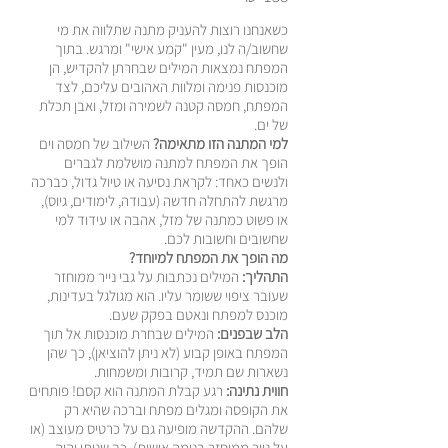
כשאנחנו רוצות להעניק מתנה שתלווה את מי
שחשוב/ה לנו, מעין "קמע אישי" ומרגש. בתוך
המפתח נמצאות המילים שבחרתן להקדיש, הן
מוכנסות פנימה ומלוות האהובים עליכם, לצד
המפתח, חמסה קטנה לשמירה ומזל, ואבן תכלת
של ים.
למי המתנה הזו מתאימה?
השילוב של חמסה וים
הופך את המפתח למתנה מושלמת לגברים
ולנשים כאחד: לקראת נסיעה או טיול גדול, כברכה
מרגשת להתחלה חדשה (עבודה, לימודים, גיוס),
או פשוט כמתנה של מזל, אהבה או עידוד למי
שחשובים וחשובות לכם.
מה הופך את המפתח למיוחד?
התהליך:
המילים נכתבות על גבי נייר ממוחזר
שעובר ציפוי ששומר עליו. הוא מגולגל בעדינות,
מוכנס למפתח ונאטם בפקק שעם.
הלב שבפנים:
המילים שבחרת מוכנסות אל תוך
המפתח באופן קבוע (לא ניתן להוציאן), כך שהן
נשארות שם תמיד, קרובות ומשמחות.
חווית נתינה:
רגע קבלת המתנה הוא קסם! פותחים
את הקופסה ומגלים מפתח וברכה שהיא רק
שלהם. ההקדשה מופיעה גם על כרטיס מעוצב (או
על נייר ממוחזר בנימה אישית), כך שניתן יהיה