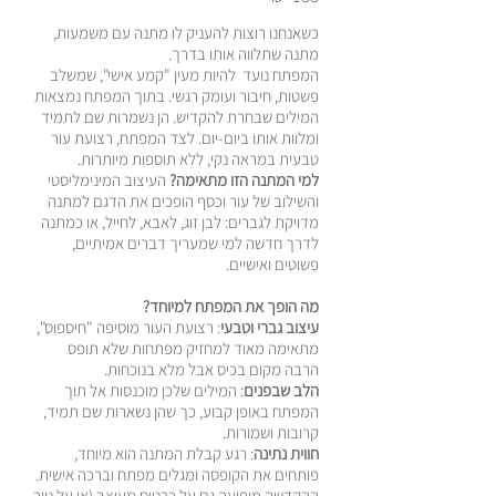
כשאנחנו רוצות להעניק לו מתנה עם משמעות,
מתנה שתלווה אותו בדרך.
המפתח נועד להיות מעין "קמע אישי", שמשלב
פשטות, חיבור ועומק רגשי. בתוך המפתח נמצאות
המילים שבחרת להקדיש. הן נשמרות שם לתמיד
ומלוות אותו ביום-יום. לצד המפתח, רצועת עור
טבעית במראה נקי, ללא תוספות מיותרות.
למי המתנה הזו מתאימה?
העיצוב המינימליסטי
והשילוב של עור וכסף הופכים את הדגם למתנה
מדויקת לגברים: לבן זוג, לאבא, לחייל, או כמתנה
לדרך חדשה למי שמעריך דברים אמיתיים,
פשוטים ואישיים.
מה הופך את המפתח למיוחד?
עיצוב גברי וטבעי
: רצועת העור מוסיפה "חיספוס",
מתאימה מאוד למחזיק מפתחות שלא תופס
הרבה מקום בכיס אבל מלא בנוכחות.
הלב שבפנים
: המילים שלכן מוכנסות אל תוך
המפתח באופן קבוע, כך שהן נשארות שם תמיד,
קרובות ושמורות.
חווית נתינה
: רגע קבלת המתנה הוא מיוחד,
פותחים את הקופסה ומגלים מפתח וברכה אישית.
ההקדשה מופיעה גם על כרטיס מעוצב (או על נייר